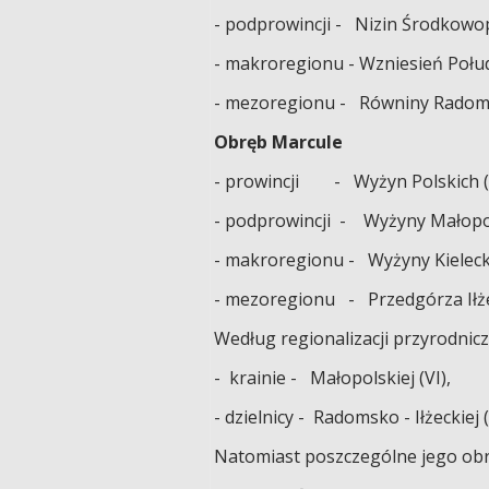
- podprowincji - Nizin Środkowop
- makroregionu - Wzniesień Połu
- mezoregionu - Równiny Radomsk
Obręb Marcule
- prowincji - Wyżyn Polskich (
- podprowincji - Wyżyny Małopol
- makroregionu - Wyżyny Kieleckie
- mezoregionu - Przedgórza Iłże
Według regionalizacji przyrodnicz
- krainie - Małopolskiej (VI),
- dzielnicy - Radomsko - Iłżeckiej (
Natomiast poszczególne jego obr