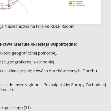
acja Nadleśnictwa na terenie RDLP Radom
N-ctwa Marcule określają współrzędne:
kości geograficznej północnej,
ci geograficznej wschodniej.
tką składającą się z dwóch obrębów leśnych, Obrębu
a się do mezoregionu – Pozaalpejskiej Europy Zachodniej
eśne do:
opejskiego (31),