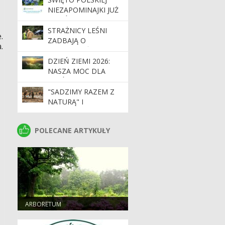
NIEZAPOMINAJKI JUŻ
WKRÓTCE!
STRAŻNICY LEŚNI
.
ZADBAJĄ O
.
BEZPIECZEŃSTWO
PODCZAS MAJÓWKI
DZIEŃ ZIEMI 2026:
NASZA MOC DLA
LASÓW I PLANETY
"SADZIMY RAZEM Z
NATURĄ" I
MIĘDZYNARODOWY
DZIEŃ LASÓW –
POLECANE ARTYKUŁY
POLECANE ARTYKUŁY
INWESTYCJA W
PRZYSZŁOŚĆ,
GOSPODARKĘ I
BEZPIECZEŃSTWO
ARBORETUM