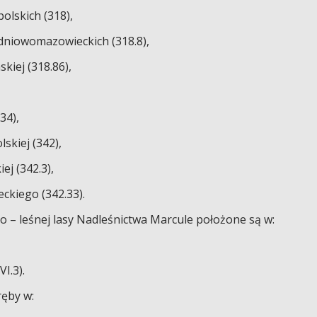
olskich (318),
dniowomazowieckich (318.8),
iej (318.86),
34),
skiej (342),
j (342.3),
ckiego (342.33).
o – leśnej lasy Nadleśnictwa Marcule położone są w:
VI.3).
ęby w: