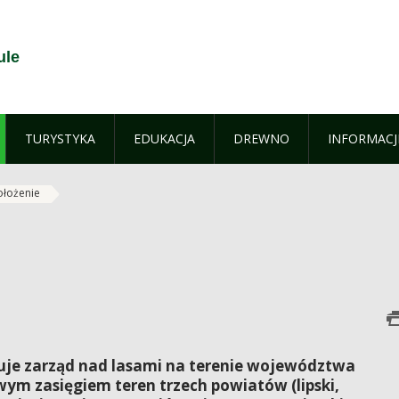
ule
TURYSTYKA
EDUKACJA
DREWNO
INFORMACJ
ołożenie
je zarząd nad lasami na terenie województwa
ym zasięgiem teren trzech powiatów (lipski,