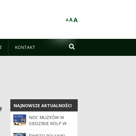
A
A
A

E
KONTAKT
NAJNOWSZE AKTUALNOŚCI
NAJNOWSZE AKTUALNOŚCI
NOC MUZEÓW W
SIEDZIBIE RDLP W
RADOMIU
ŚWIĘTO POLSKIEJ