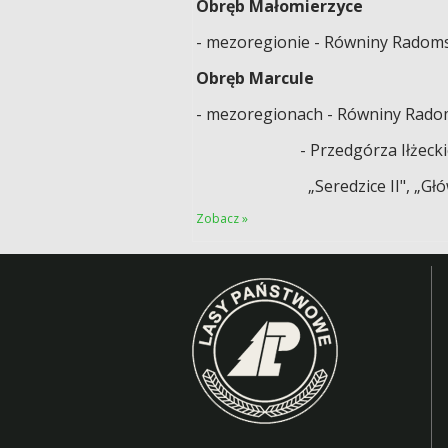
Obręb Małomierzyce
- mezoregionie - Równiny Radomsko
Obręb Marcule
- mezoregionach - Równiny Radomsk
- Przedgórza Iłżeckiego
„Seredzice II", „Główn
Zobacz »