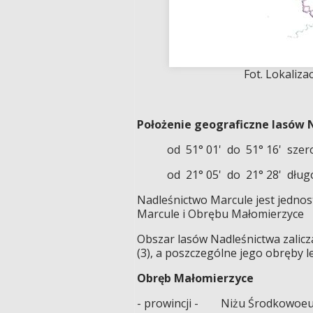
Fot. Lokaliz
Położenie geograficzne lasów 
od 51° 01' do 51° 16' szero
od 21° 05' do 21° 28' długoś
Nadleśnictwo Marcule jest jednos
Marcule i Obrębu Małomierzyce
Obszar lasów Nadleśnictwa zalicz
(3), a poszczególne jego obręby l
Obręb Małomierzyce
- prowincji - Niżu Środkowoeur