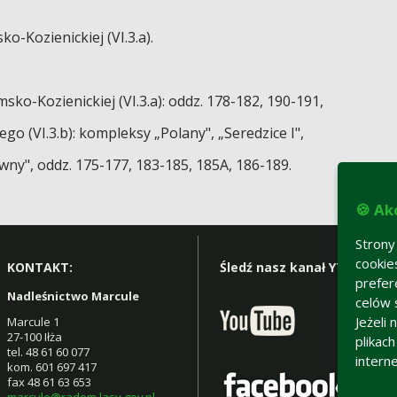
-Kozienickiej (VI.3.a).
o-Kozienickiej (VI.3.a): oddz. 178-182, 190-191,
 (VI.3.b): kompleksy „Polany", „Seredzice I",
y", oddz. 175-177, 183-185, 185A, 186-189.
🍪 Ak
Strony
cookie
KONTAKT:
Śledź nasz kanał YT:
prefer
Nadleśnictwo Marcule
celów 
Jeżeli
Marcule 1
27-100 Iłża
plikac
tel. 48 61 60 077
intern
kom. 601 697 417
fax 48 61 63 653