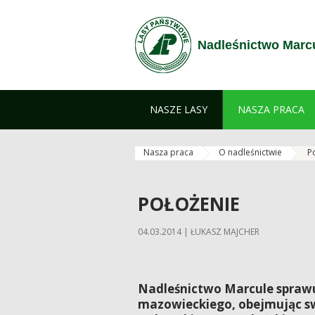
Przejdź do treści
Nadleśnictwo Marc
NASZE LASY
NASZA PRACA
Nasza praca
O nadleśnictwie
P
POŁOŻENIE
04.03.2014 | ŁUKASZ MAJCHER
Nadleśnictwo Marcule sprawu
mazowieckiego, obejmując sw