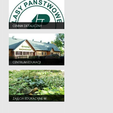
CENNIK DETALICZNY
CENTRUM EDUKACJI
PRZYRODNICZEJ
ZAJĘCIA EDUKACYJNE W
CENTRUM EDUKACJI
PRZYRODNICZEJ - PRZYDATNE
INFORMACJE